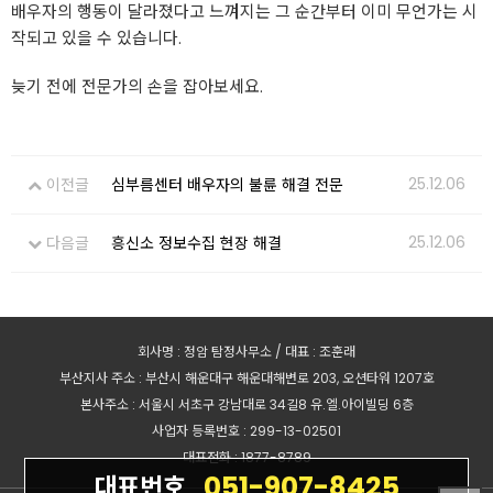
배우자의 행동이 달라졌다고 느껴지는 그 순간부터 이미 무언가는 시
작되고 있을 수 있습니다.
늦기 전에 전문가의 손을 잡아보세요.
25.12.06
이전글
심부름센터 배우자의 불륜 해결 전문
25.12.06
다음글
흥신소 정보수집 현장 해결
회사명 : 정암 탐정사무소 / 대표 : 조훈래
부산지사 주소 : 부산시 해운대구 해운대해변로 203, 오션타워 1207호
본사주소 : 서울시 서초구 강남대로 34길8 유.엘.아이빌딩 6층
사업자 등록번호 : 299-13-02501
대표전화 : 1877-8789
051-907-8425
대표번호