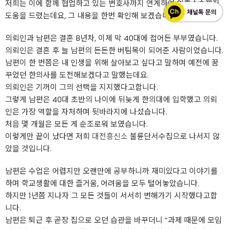
저희는 이에 함께 협업하고 있는 변호사까지 연계하여 이혼소송까지
도움을 드렸는데요, 그 내용을 한번 확인해 보겠습니다.
의뢰인과 남편은 결혼 8년차, 이제 막 40대에 접어든 부부였습니다.
의뢰인은 결혼 후 늘 남편의 든든한 버팀목이 되어준 사람이었습니다.
남편이 한 번쯤은 내 인생을 위해 살아보고 싶다고 말하며 예전에 꿈
꾸었던 한의사를 도전해보겠다고 말했는데요.
의뢰인은 기꺼이 그의 선택을 지지했다고합니다.
그렇게 남편은 40대 초반의 나이에 뒤늦게 한의대에 입학했고 의뢰
인은 가장 역할을 자처하며 뒷바라지에 나섰습니다.
처음 몇 개월은 모든 게 순조로워 보였습니다.
이렇게만 끝이 났다면 저희
대전흥신소
불륜단서수집으로 나서지 않
았을 것입니다.
남편은 수업은 어렵지만 오랜만에 공부하니까 재미있다고 이야기를
하며 학교생활에 대한 즐거움, 어려움을 모두 털어놓았습니다.
하지만 1년쯤 지나자 그 모든 것들이 서서히 변해가기 시작했다고합
니다.
남편은 퇴근 후 곧장 집으로 오던 습관을 바꾸더니 “과제 때문에 모임