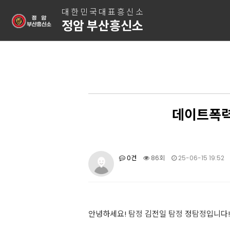
대한민국대표흥신소
정암 부산흥신소
데이트폭력
0건
86회
25-06-15 19:52
안녕하세요!
탐정
김전일
탐정
정
탐정
입니다!