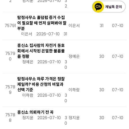
2
임지훈
2026-07-10
3
2
탐정사무소 홀덤펍 증거 수집
이 필요할 때 먼저 살펴봐야 할
75791
이은서
31
07-10
부분
이은서
2026-07-10
31
흥신소 집사람의 자전거 동호
회에서 시작된 은밀한 불륜불
7579
륜 정황
정예은
30
07-10
0
정예은
2026-07-10
3
0
탐정사무소 하루 가격은 정찰
제일까? 비용 산정의 비밀과
7578
선택 기준
이하람
30
07-10
9
이하람
2026-07-10
3
0
흥신소 의뢰하기 전 꼭
7578
정지윤
2026-07-10
3
정지윤
30
07-10
8
0