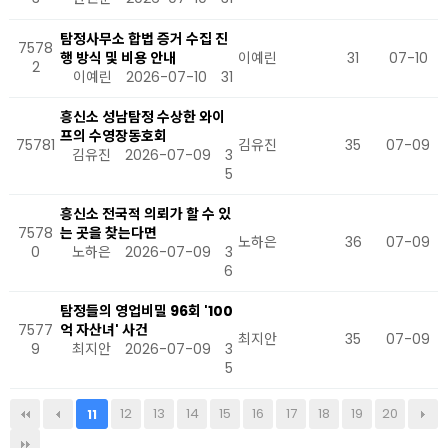
탐정사무소 합법 증거 수집 진
7578
행 방식 및 비용 안내
이예린
31
07-10
2
이예린
2026-07-10
31
흥신소 성남탐정 수상한 와이
프의 수영장동호회
75781
김유진
35
07-09
김유진
2026-07-09
3
5
흥신소 전국적 의뢰가 할 수 있
7578
는 곳을 찾는다면
노하은
36
07-09
0
노하은
2026-07-09
3
6
탐정들의 영업비밀 96회 '100
7577
억 자산녀' 사건
최지안
35
07-09
9
최지안
2026-07-09
3
5
12
13
14
15
16
17
18
19
20
11