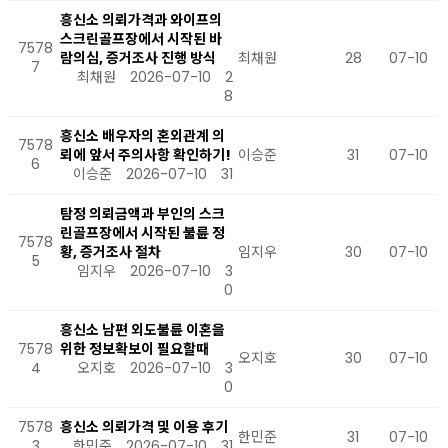
흥신소 의뢰가격과 와이프의
스크린골프장에서 시작된 바
7578
람의심, 증거조사 진행 방식
최채원
28
07-10
7
최채원
2026-07-10
2
8
흥신소 배우자의 혼외관계 의
7578
뢰에 앞서 주의사항 확인하기!
이승준
31
07-10
6
이승준
2026-07-10
31
탐정 의뢰금액과 부인의 스크
린골프장에서 시작된 불륜 정
7578
황, 증거조사 절차
임지우
30
07-10
5
임지우
2026-07-10
3
0
흥신소 남편 외도불륜 이혼을
7578
위한 정보확보이 필요할때
오지호
30
07-10
4
오지호
2026-07-10
3
0
7578
흥신소 의뢰가격 및 이용 후기
한민준
31
07-10
3
한민준
2026-07-10
31