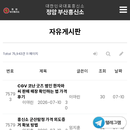
대한민국대표흥신소
정암 부산흥신소
자유게시판
Total 75,943건
11 페이지
번호
제목
글쓴이
조회
날짜
CGV 코난 굿즈 범인 한자와
씨 판매 매장 확인하는 법 가격
7579
후기
이아린
30
07-10
3
이아린
2026-07-10
3
0
흥신소 군산탐정 가격 외도증
7579
거 확보 방법
임지훈
32
07-10