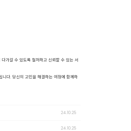
 다가갈 수 있도록 철저하고 신뢰할 수 있는 서
됩니다. 당신의 고민을 해결하는 여정에 함께하
24.10.25
24.10.25