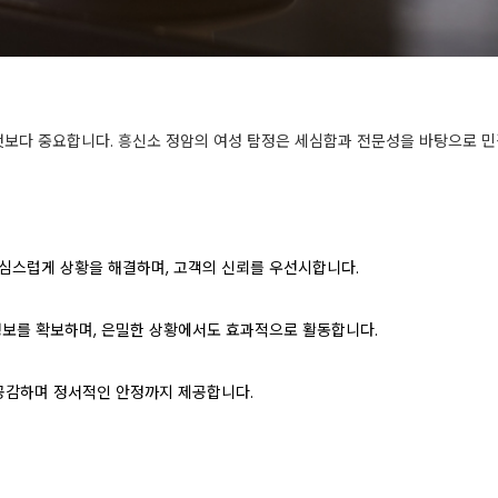
보다 중요합니다. 흥신소 정암의 여성 탐정은 세심함과 전문성을 바탕으로 
심스럽게 상황을 해결하며, 고객의 신뢰를 우선시합니다.
정보를 확보하며, 은밀한 상황에서도 효과적으로 활동합니다.
 공감하며 정서적인 안정까지 제공합니다.